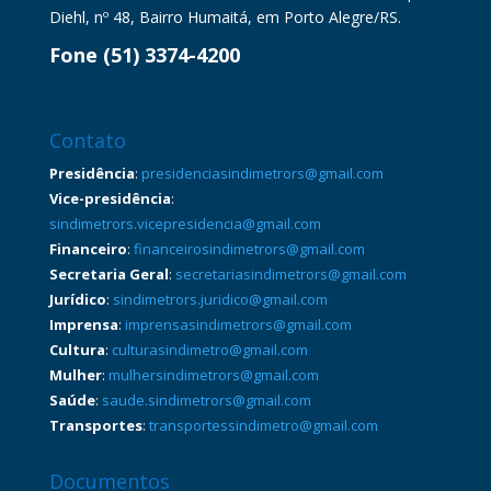
Diehl, nº 48, Bairro Humaitá, em Porto Alegre/RS.
Fone (51) 3374-4200
Contato
Presidência
:
presidenciasindimetrors@gmail.com
Vice-presidência
:
sindimetrors.vicepresidencia@gmail.com
Financeiro
:
financeirosindimetrors@gmail.com
Secretaria Geral
:
secretariasindimetrors@gmail.com
Jurídico
:
sindimetrors.juridico@gmail.com
Imprensa
:
imprensasindimetrors@gmail.com
Cultura
:
culturasindimetro@gmail.com
Mulher
:
mulhersindimetrors@gmail.com
Saúde
:
saude.sindimetrors@gmail.com
Transportes
:
transportessindimetro@gmail.com
Documentos