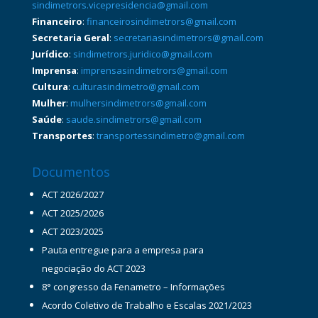
sindimetrors.vicepresidencia@gmail.com
Financeiro
:
financeirosindimetrors@gmail.com
Secretaria Geral
:
secretariasindimetrors@gmail.com
Jurídico
:
sindimetrors.juridico@gmail.com
Imprensa
:
imprensasindimetrors@gmail.com
Cultura
:
culturasindimetro@gmail.com
Mulher
:
mulhersindimetrors@gmail.com
Saúde
:
saude.sindimetrors@gmail.com
Transportes
:
transportessindimetro@gmail.com
Documentos
ACT 2026/2027
ACT 2025/2026
ACT 2023/2025
Pauta entregue para a empresa para
negociação do ACT 2023
8° congresso da Fenametro – Informações
Acordo Coletivo de Trabalho e Escalas 2021/2023