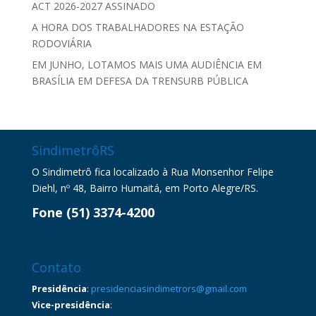
ACT 2026-2027 ASSINADO
A HORA DOS TRABALHADORES NA ESTAÇÃO
RODOVIÁRIA
EM JUNHO, LOTAMOS MAIS UMA AUDIÊNCIA EM
BRASÍLIA EM DEFESA DA TRENSURB PÚBLICA
SindimetrôRS
O Sindimetrô fica localizado à Rua Monsenhor Felipe
Diehl, nº 48, Bairro Humaitá, em Porto Alegre/RS.
Fone (51) 3374-4200
Contato
Presidência
:
presidenciasindimetrors@gmail.com
Vice-presidência
: