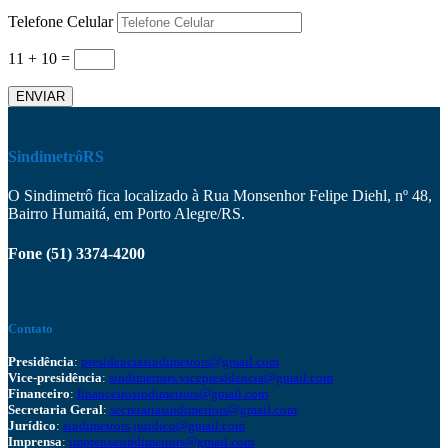
Telefone Celular
11 + 10
=
ENVIAR
SindimetrôRS
O Sindimetrô fica localizado à Rua Monsenhor Felipe Diehl, nº 48,
Bairro Humaitá, em Porto Alegre/RS.
Fone (51) 3374-4200
Contato
Presidência
:
presidenciasindimetrors@gmail.com
Vice-presidência
:
sindimetrors.vicepresidencia@gmail.com
Financeiro
:
financeirosindimetrors@gmail.com
Secretaria Geral
:
secretariasindimetrors@gmail.com
Jurídico
:
sindimetrors.juridico@gmail.com
Imprensa
:
imprensasindimetrors@gmail.com