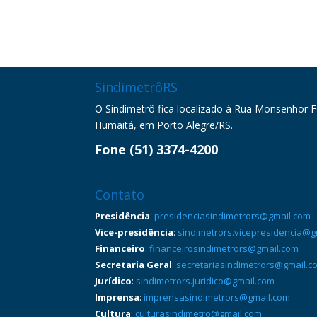
SindimetrôRS
O Sindimetrô fica localizado à Rua Monsenhor Fel
Humaitá, em Porto Alegre/RS.
Fone (51) 3374-4200
Contato
Presidência
:
presidenciasindimetrors@gmail.com
Vice-presidência
:
sindimetrors.vicepresidencia@g
Financeiro
:
financeirosindimetrors@gmail.com
Secretaria Geral
:
secretariasindimetrors@gmail.c
Jurídico
:
sindimetrors.juridico@gmail.com
Imprensa
:
imprensasindimetrors@gmail.com
Cultura
:
culturasindimetro@gmail.com