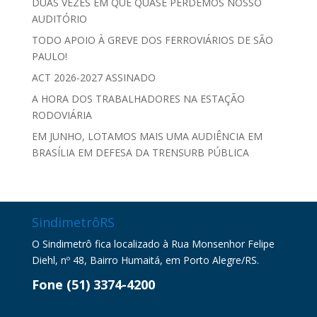
DUAS VEZES EM QUE QUASE PERDEMOS NOSSO
AUDITÓRIO
TODO APOIO À GREVE DOS FERROVIÁRIOS DE SÃO
PAULO!
ACT 2026-2027 ASSINADO
A HORA DOS TRABALHADORES NA ESTAÇÃO
RODOVIÁRIA
EM JUNHO, LOTAMOS MAIS UMA AUDIÊNCIA EM
BRASÍLIA EM DEFESA DA TRENSURB PÚBLICA
SindimetrôRS
O Sindimetrô fica localizado à Rua Monsenhor Felipe
Diehl, nº 48, Bairro Humaitá, em Porto Alegre/RS.
Fone (51) 3374-4200