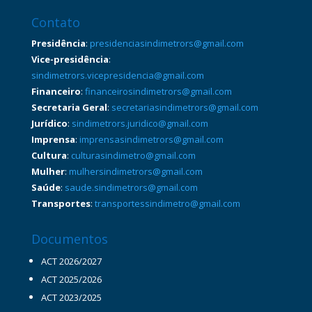
Contato
Presidência
:
presidenciasindimetrors@gmail.com
Vice-presidência
:
sindimetrors.vicepresidencia@gmail.com
Financeiro
:
financeirosindimetrors@gmail.com
Secretaria Geral
:
secretariasindimetrors@gmail.com
Jurídico
:
sindimetrors.juridico@gmail.com
Imprensa
:
imprensasindimetrors@gmail.com
Cultura
:
culturasindimetro@gmail.com
Mulher
:
mulhersindimetrors@gmail.com
Saúde
:
saude.sindimetrors@gmail.com
Transportes
:
transportessindimetro@gmail.com
Documentos
ACT 2026/2027
ACT 2025/2026
ACT 2023/2025