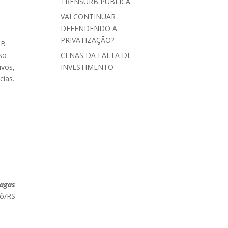
TRENSURB PÚBLICA
VAI CONTINUAR
DEFENDENDO A
PRIVATIZAÇÃO?
RB
aso
CENAS DA FALTA DE
ivos,
INVESTIMENTO
cias.
hagas
rô/RS