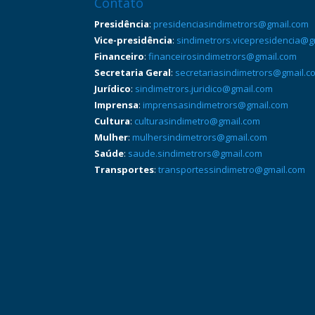
Contato
Presidência
:
presidenciasindimetrors@gmail.com
Vice-presidência
:
sindimetrors.vicepresidencia@g
Financeiro
:
financeirosindimetrors@gmail.com
Secretaria Geral
:
secretariasindimetrors@gmail.c
Jurídico
:
sindimetrors.juridico@gmail.com
Imprensa
:
imprensasindimetrors@gmail.com
Cultura
:
culturasindimetro@gmail.com
Mulher
:
mulhersindimetrors@gmail.com
Saúde
:
saude.sindimetrors@gmail.com
Transportes
:
transportessindimetro@gmail.com