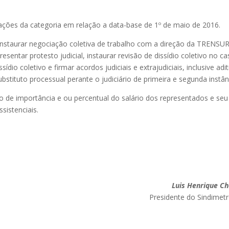
cações da categoria em relação a data-base de 1º de maio de 2016.
a instaurar negociação coletiva de trabalho com a direção da TRENSU
resentar protesto judicial, instaurar revisão de dissídio coletivo no c
dio coletivo e firmar acordos judiciais e extrajudiciais, inclusive adit
tituto processual perante o judiciário de primeira e segunda instân
o de importância e ou percentual do salário dos representados e seu
sistenciais.
Luis Henrique C
Presidente do Sindimet