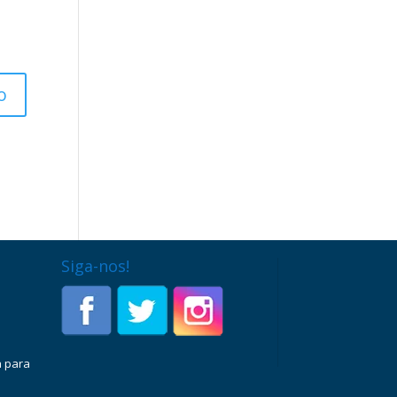
Siga-nos!
a para