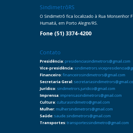
SindimetrôRS
O Sindimetrô fica localizado à Rua Monsenhor Fel
Humaitá, em Porto Alegre/RS.
Fone (51) 3374-4200
Contato
Presidência
:
presidenciasindimetrors@gmail.com
Vice-presidência
:
sindimetrors.vicepresidencia@g
Financeiro
:
financeirosindimetrors@gmail.com
Secretaria Geral
:
secretariasindimetrors@gmail.c
Jurídico
:
sindimetrors.juridico@gmail.com
Imprensa
:
imprensasindimetrors@gmail.com
Cultura
:
culturasindimetro@gmail.com
Mulher
:
mulhersindimetrors@gmail.com
Saúde
:
saude.sindimetrors@gmail.com
Transportes
:
transportessindimetro@gmail.com