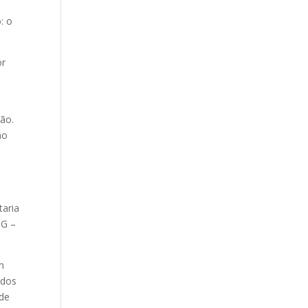
: o
or
ção.
ão
n
taria
MG –
m
ados
 de