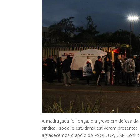
A madrugada foi longa, e a greve em defesa da
sindical, social e estudantil estiveram present
agradecemos o apoio do PSOL, UP, CSP-Conluta