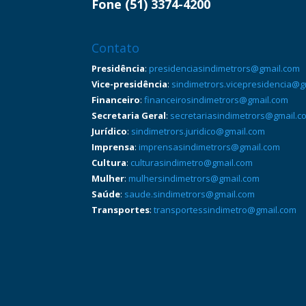
Fone (51) 3374-4200
Contato
Presidência
:
presidenciasindimetrors@gmail.com
Vice-presidência
:
sindimetrors.vicepresidencia@g
Financeiro
:
financeirosindimetrors@gmail.com
Secretaria Geral
:
secretariasindimetrors@gmail.c
Jurídico
:
sindimetrors.juridico@gmail.com
Imprensa
:
imprensasindimetrors@gmail.com
Cultura
:
culturasindimetro@gmail.com
Mulher
:
mulhersindimetrors@gmail.com
Saúde
:
saude.sindimetrors@gmail.com
Transportes
:
transportessindimetro@gmail.com