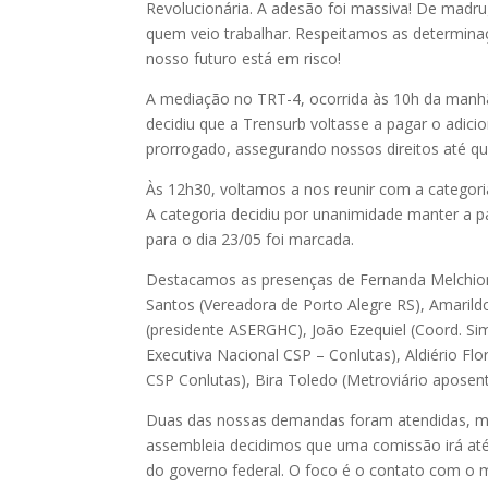
Revolucionária. A adesão foi massiva! De madr
quem veio trabalhar. Respeitamos as determinaç
nosso futuro está em risco!
A mediação no TRT-4, ocorrida às 10h da manh
decidiu que a Trensurb voltasse a pagar o adici
prorrogado, assegurando nossos direitos até q
Às 12h30, voltamos a nos reunir com a categori
A categoria decidiu por unanimidade manter a p
para o dia 23/05 foi marcada.
Destacamos as presenças de Fernanda Melchionn
Santos (Vereadora de Porto Alegre RS), Amarildo
(presidente ASERGHC), João Ezequiel (Coord. Simp
Executiva Nacional CSP – Conlutas), Aldiério Fl
CSP Conlutas), Bira Toledo (Metroviário apose
Duas das nossas demandas foram atendidas, mas 
assembleia decidimos que uma comissão irá até
do governo federal. O foco é o contato com o mi