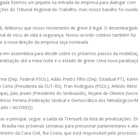
ugada fizemos um piquete na entrada da empresa para dialogar com
ões do Tribunal Regional do Trabalho, mas nosso barulho foi ouvido
ã, deliberou que nosso movimento de greve é legal. O desembargad
onal de risco de vida à segurança. Nosso acordo coletivo também foi
ue a nova direção da empresa seja nomeada.
a em assembleia para decidir sobre os próximos passos da mobiliza
aralisação até a meia noite e o estado de greve. Uma nova paralisaç
a (Dep. Federal PSOL), Adão Pretto Filho (Dep. Estadual PT), Kare
 Censi (Presidente da CUT-RS), Fran Rodrigues (PSOL), Arlindo Ritter
a), Julio Jesien (Presidente do Sindisaúde), Rejane de Oliveira (Secre
orêncio Pereira (Federação Sindical e Democrática dos Metalúrgicos/
ntado / IACOREQ)
a principal, segue: a saída da Trensurb da lista de privatizações. E
 Brasília nas próximas semanas para pressionar parlamentares e ali
nistro da Casa Civil, Rui Costa, que está responsável pelo processo