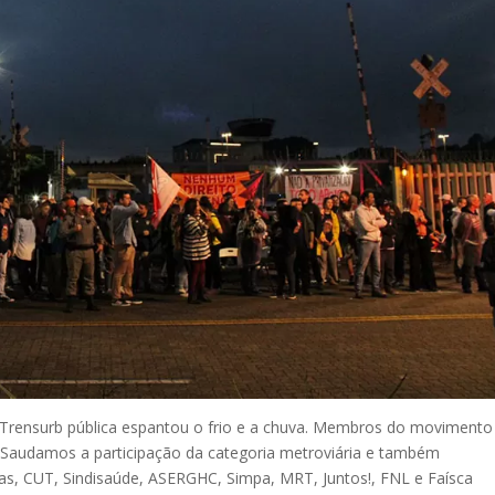
 Trensurb pública espantou o frio e a chuva. Membros do movimento
es. Saudamos a participação da categoria metroviária e também
s, CUT, Sindisaúde, ASERGHC, Simpa, MRT, Juntos!, FNL e Faísca