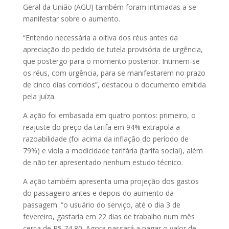
Geral da União (AGU) também foram intimadas a se
manifestar sobre o aumento.
“Entendo necessária a oitiva dos réus antes da
apreciação do pedido de tutela provisória de urgência,
que postergo para o momento posterior. Intimem-se
os réus, com urgência, para se manifestarem no prazo
de cinco dias corridos”, destacou o documento emitida
pela juíza.
A ação foi embasada em quatro pontos: primeiro, o
reajuste do preço da tarifa em 94% extrapola a
razoabilidade (foi acima da inflação do período de
79%) e viola a modicidade tarifária (tarifa social), além
de não ter apresentado nenhum estudo técnico.
A ação também apresenta uma projeção dos gastos
do passageiro antes e depois do aumento da
passagem. “o usuário do serviço, até o dia 3 de
fevereiro, gastaria em 22 dias de trabalho num mês
cerca de R$ 74,80. Agora passará a pagar o valor de