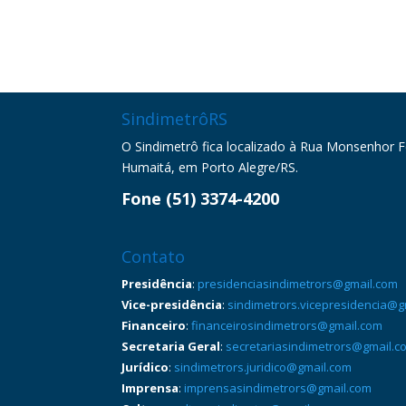
SindimetrôRS
O Sindimetrô fica localizado à Rua Monsenhor Fel
Humaitá, em Porto Alegre/RS.
Fone (51) 3374-4200
Contato
Presidência
:
presidenciasindimetrors@gmail.com
Vice-presidência
:
sindimetrors.vicepresidencia@g
Financeiro
:
financeirosindimetrors@gmail.com
Secretaria Geral
:
secretariasindimetrors@gmail.c
Jurídico
:
sindimetrors.juridico@gmail.com
Imprensa
:
imprensasindimetrors@gmail.com