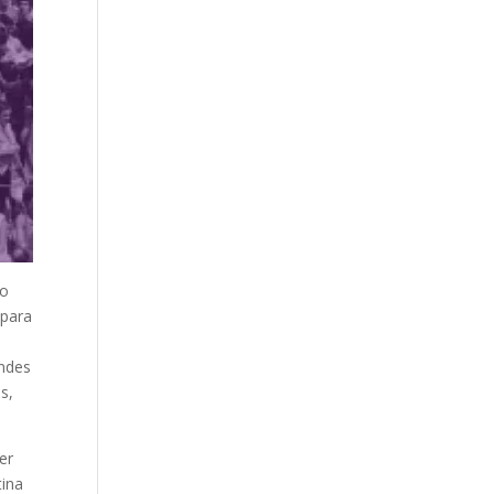
do
 para
andes
s,
er
tina