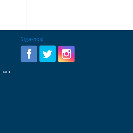
Siga-nos!
a para