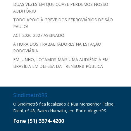
DUAS VEZES EM QUE QUASE PERDEMOS NOSSO
AUDITÓRIO
TODO APOIO À GREVE DOS FERROVIÁRIOS DE SÃO
PAULO!
ACT 2026-2027 ASSINADO
A HORA DOS TRABALHADORES NA ESTAÇÃO
RODOVIÁRIA
EM JUNHO, LOTAMOS MAIS UMA AUDIÊNCIA EM
BRASÍLIA EM DEFESA DA TRENSURB PÚBLICA
SindimetrôRS
O Sindimetrô fica localizado à Rua Monsenhor Felipe
Diehl, nº 48, Bairro Humaitá, em Porto Alegre/RS.
Fone (51) 3374-4200