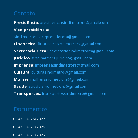
Contato
Presidência
:
presidenciasindimetrors@gmail.com
Vice-presidência
:
sindimetrors.vicepresidencia@gmail.com
Financeiro
:
financeirosindimetrors@gmail.com
Secretaria Geral
:
secretariasindimetrors@gmail.com
Jurídico
:
sindimetrors.juridico@gmail.com
Imprensa
:
imprensasindimetrors@gmail.com
Cultura
:
culturasindimetro@gmail.com
Mulher
:
mulhersindimetrors@gmail.com
Saúde
:
saude.sindimetrors@gmail.com
Transportes
:
transportessindimetro@gmail.com
Documentos
ACT 2026/2027
ACT 2025/2026
ACT 2023/2025