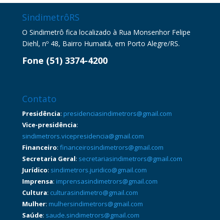
SindimetrôRS
O Sindimetrô fica localizado à Rua Monsenhor Felipe
Diehl, nº 48, Bairro Humaitá, em Porto Alegre/RS.
Fone (51) 3374-4200
Contato
Presidência
:
presidenciasindimetrors@gmail.com
Vice-presidência
:
sindimetrors.vicepresidencia@gmail.com
Financeiro
:
financeirosindimetrors@gmail.com
Secretaria Geral
:
secretariasindimetrors@gmail.com
Jurídico
:
sindimetrors.juridico@gmail.com
Imprensa
:
imprensasindimetrors@gmail.com
Cultura
:
culturasindimetro@gmail.com
Mulher
:
mulhersindimetrors@gmail.com
Saúde
:
saude.sindimetrors@gmail.com