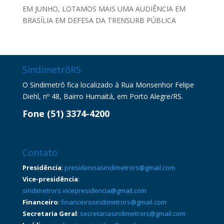
EM JUNHO, LOTAMOS MAIS UMA AUDIÊNCIA EM
BRASÍLIA EM DEFESA DA TRENSURB PÚBLICA
SindimetrôRS
O Sindimetrô fica localizado à Rua Monsenhor Felipe
Diehl, nº 48, Bairro Humaitá, em Porto Alegre/RS.
Fone (51) 3374-4200
Contato
Presidência
:
presidenciasindimetrors@gmail.com
Vice-presidência
:
sindimetrors.vicepresidencia@gmail.com
Financeiro
:
financeirosindimetrors@gmail.com
Secretaria Geral
:
secretariasindimetrors@gmail.com