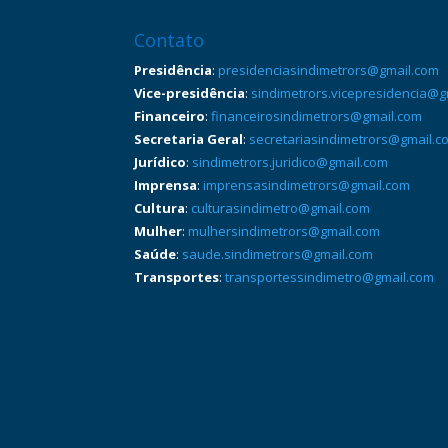
Contato
Presidência
:
presidenciasindimetrors@gmail.com
Vice-presidência
:
sindimetrors.vicepresidencia@g
Financeiro
:
financeirosindimetrors@gmail.com
Secretaria Geral
:
secretariasindimetrors@gmail.c
Jurídico
:
sindimetrors.juridico@gmail.com
Imprensa
:
imprensasindimetrors@gmail.com
Cultura
:
culturasindimetro@gmail.com
Mulher
:
mulhersindimetrors@gmail.com
Saúde
:
saude.sindimetrors@gmail.com
Transportes
:
transportessindimetro@gmail.com