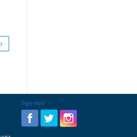
Siga-nos!
a para