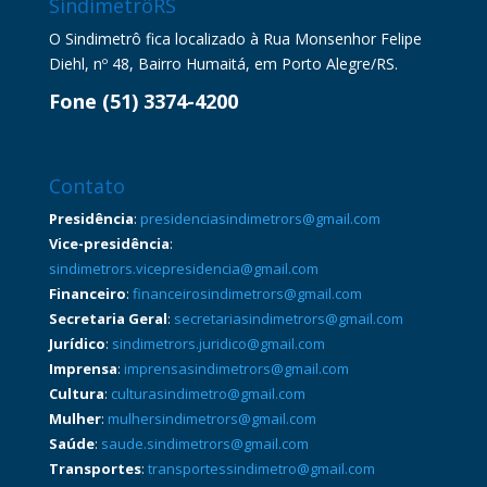
SindimetrôRS
O Sindimetrô fica localizado à Rua Monsenhor Felipe
Diehl, nº 48, Bairro Humaitá, em Porto Alegre/RS.
Fone (51) 3374-4200
Contato
Presidência
:
presidenciasindimetrors@gmail.com
Vice-presidência
:
sindimetrors.vicepresidencia@gmail.com
Financeiro
:
financeirosindimetrors@gmail.com
Secretaria Geral
:
secretariasindimetrors@gmail.com
Jurídico
:
sindimetrors.juridico@gmail.com
Imprensa
:
imprensasindimetrors@gmail.com
Cultura
:
culturasindimetro@gmail.com
Mulher
:
mulhersindimetrors@gmail.com
Saúde
:
saude.sindimetrors@gmail.com
Transportes
:
transportessindimetro@gmail.com