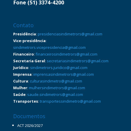
Fone (51) 3374-4200
Contato
Presidência
:
presidenciasindimetrors@gmail.com
Vice-presidência
:
sindimetrors.vicepresidencia@gmail.com
Financeiro
:
financeirosindimetrors@gmail.com
Secretaria Geral
:
secretariasindimetrors@gmail.com
Jurídico
:
sindimetrors.juridico@gmail.com
Imprensa
:
imprensasindimetrors@gmail.com
Cultura
:
culturasindimetro@gmail.com
Mulher
:
mulhersindimetrors@gmail.com
Saúde
:
saude.sindimetrors@gmail.com
Transportes
:
transportessindimetro@gmail.com
Documentos
ACT 2026/2027