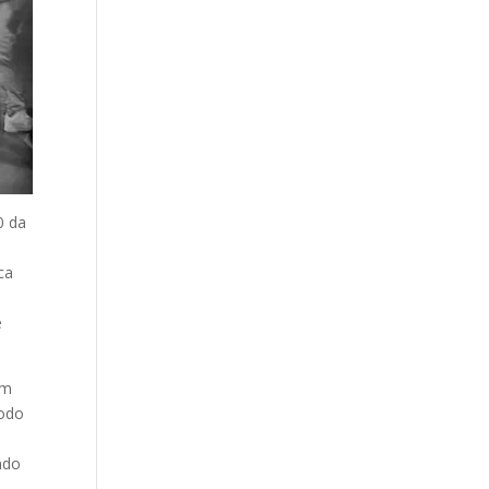
0 da
ca
e
om
íodo
ndo