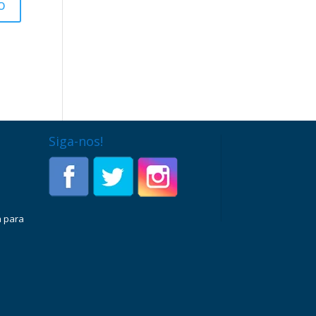
Siga-nos!
a para