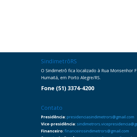
SindimetrôRS
O Sindimetrô fica localizado à Rua Monsenhor Fel
Humaitá, em Porto Alegre/RS.
Fone (51) 3374-4200
Contato
Presidência
:
presidenciasindimetrors@gmail.com
Vice-presidência
:
sindimetrors.vicepresidencia@g
Financeiro
:
financeirosindimetrors@gmail.com