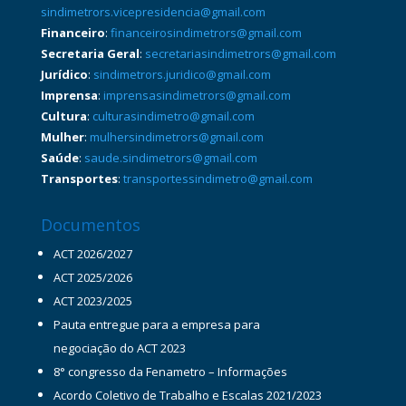
sindimetrors.vicepresidencia@gmail.com
Financeiro
:
financeirosindimetrors@gmail.com
Secretaria Geral
:
secretariasindimetrors@gmail.com
Jurídico
:
sindimetrors.juridico@gmail.com
Imprensa
:
imprensasindimetrors@gmail.com
Cultura
:
culturasindimetro@gmail.com
Mulher
:
mulhersindimetrors@gmail.com
Saúde
:
saude.sindimetrors@gmail.com
Transportes
:
transportessindimetro@gmail.com
Documentos
ACT 2026/2027
ACT 2025/2026
ACT 2023/2025
Pauta entregue para a empresa para
negociação do ACT 2023
8° congresso da Fenametro – Informações
Acordo Coletivo de Trabalho e Escalas 2021/2023