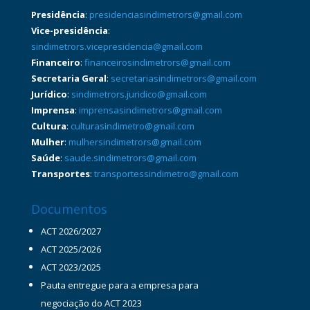
Presidência
:
presidenciasindimetrors@gmail.com
Vice-presidência
:
sindimetrors.vicepresidencia@gmail.com
Financeiro
:
financeirosindimetrors@gmail.com
Secretaria Geral
:
secretariasindimetrors@gmail.com
Jurídico
:
sindimetrors.juridico@gmail.com
Imprensa
:
imprensasindimetrors@gmail.com
Cultura
:
culturasindimetro@gmail.com
Mulher
:
mulhersindimetrors@gmail.com
Saúde
:
saude.sindimetrors@gmail.com
Transportes
:
transportessindimetro@gmail.com
Documentos
ACT 2026/2027
ACT 2025/2026
ACT 2023/2025
Pauta entregue para a empresa para
negociação do ACT 2023