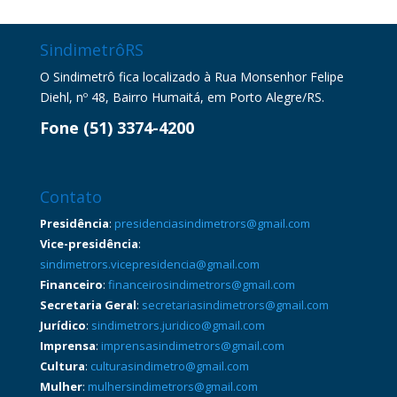
SindimetrôRS
O Sindimetrô fica localizado à Rua Monsenhor Felipe
Diehl, nº 48, Bairro Humaitá, em Porto Alegre/RS.
Fone (51) 3374-4200
Contato
Presidência
:
presidenciasindimetrors@gmail.com
Vice-presidência
:
sindimetrors.vicepresidencia@gmail.com
Financeiro
:
financeirosindimetrors@gmail.com
Secretaria Geral
:
secretariasindimetrors@gmail.com
Jurídico
:
sindimetrors.juridico@gmail.com
Imprensa
:
imprensasindimetrors@gmail.com
Cultura
:
culturasindimetro@gmail.com
Mulher
:
mulhersindimetrors@gmail.com