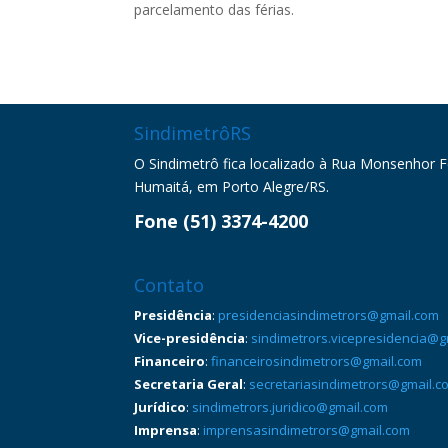
parcelamento das férias.
SindimetrôRS
O Sindimetrô fica localizado à Rua Monsenhor Fel
Humaitá, em Porto Alegre/RS.
Fone (51) 3374-4200
Contato
Presidência
:
presidenciasindimetrors@gmail.com
Vice-presidência
:
sindimetrors.vicepresidencia@g
Financeiro
:
financeirosindimetrors@gmail.com
Secretaria Geral
:
secretariasindimetrors@gmail.c
Jurídico
:
sindimetrors.juridico@gmail.com
Imprensa
:
imprensasindimetrors@gmail.com