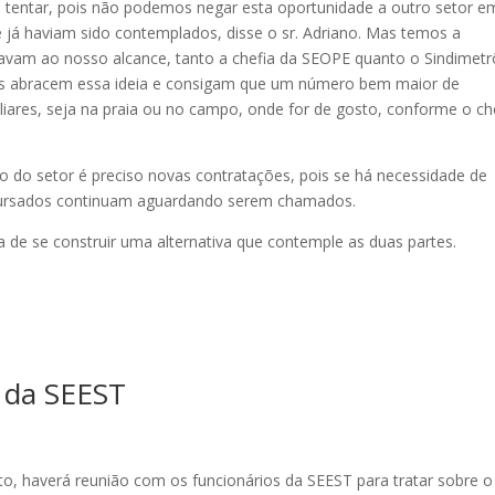
 tentar, pois não podemos negar esta oportunidade a outro setor e
ue já haviam sido contemplados, disse o sr. Adriano. Mas temos a
avam ao nosso alcance, tanto a chefia da SEOPE quanto o Sindimetr
ões abracem essa ideia e consigam que um número bem maior de
liares, seja na praia ou no campo, onde for de gosto, conforme o ch
do setor é preciso novas contratações, pois se há necessidade de
oncursados continuam aguardando serem chamados.
a de se construir uma alternativa que contemple as duas partes.
 da SEEST
to, haverá reunião com os funcionários da SEEST para tratar sobre o