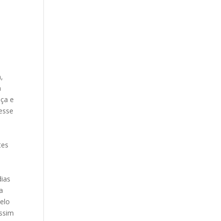
,
a
nça e
 esse
tes
dias
a
pelo
assim