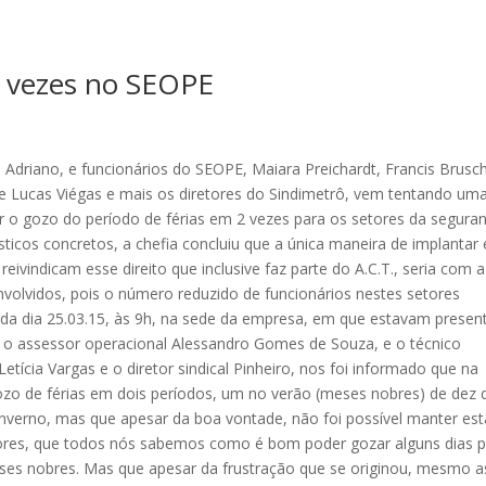
s vezes no SEOPE
 Adriano, e funcionários do SEOPE, Maiara Preichardt, Francis Brusch
 e Lucas Viégas e mais os diretores do Sindimetrô, vem tentando um
lar o gozo do período de férias em 2 vezes para os setores da segura
ticos concretos, a chefia concluiu que a única maneira de implantar
eivindicam esse direito que inclusive faz parte do A.C.T., seria com a
volvidos, pois o número reduzido de funcionários nestes setores
lizada dia 25.03.15, às 9h, na sede da empresa, em que estavam presen
, o assessor operacional Alessandro Gomes de Souza, e o técnico
etícia Vargas e o diretor sindical Pinheiro, nos foi informado que na
ozo de férias em dois períodos, um no verão (meses nobres) de dez 
 inverno, mas que apesar da boa vontade, não foi possível manter est
adores, que todos nós sabemos como é bom poder gozar alguns dias 
ses nobres. Mas que apesar da frustração que se originou, mesmo 