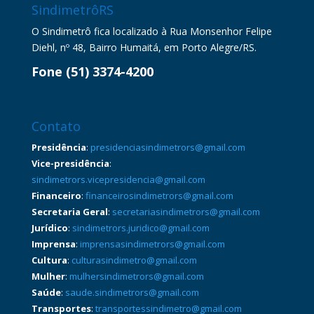
SindimetrôRS
O Sindimetrô fica localizado à Rua Monsenhor Felipe
Diehl, nº 48, Bairro Humaitá, em Porto Alegre/RS.
Fone (51) 3374-4200
Contato
Presidência
:
presidenciasindimetrors@gmail.com
Vice-presidência
:
sindimetrors.vicepresidencia@gmail.com
Financeiro
:
financeirosindimetrors@gmail.com
Secretaria Geral
:
secretariasindimetrors@gmail.com
Jurídico
:
sindimetrors.juridico@gmail.com
Imprensa
:
imprensasindimetrors@gmail.com
Cultura
:
culturasindimetro@gmail.com
Mulher
:
mulhersindimetrors@gmail.com
Saúde
:
saude.sindimetrors@gmail.com
Transportes
:
transportessindimetro@gmail.com