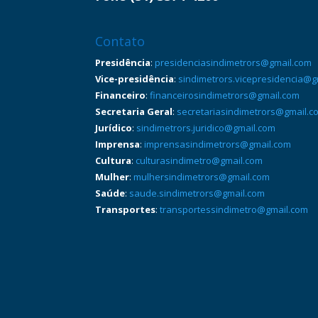
Contato
Presidência
:
presidenciasindimetrors@gmail.com
Vice-presidência
:
sindimetrors.vicepresidencia@g
Financeiro
:
financeirosindimetrors@gmail.com
Secretaria Geral
:
secretariasindimetrors@gmail.c
Jurídico
:
sindimetrors.juridico@gmail.com
Imprensa
:
imprensasindimetrors@gmail.com
Cultura
:
culturasindimetro@gmail.com
Mulher
:
mulhersindimetrors@gmail.com
Saúde
:
saude.sindimetrors@gmail.com
Transportes
:
transportessindimetro@gmail.com