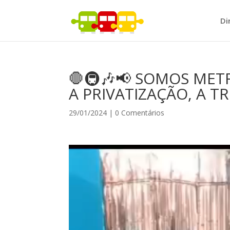
Di
🛑🚇🎶📢 SOMOS MET
A PRIVATIZAÇÃO, A T
29/01/2024
|
0 Comentários