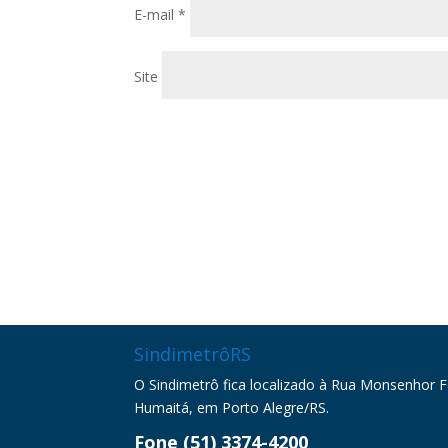
E-mail
*
Site
SindimetrôRS
O Sindimetrô fica localizado à Rua Monsenhor Fel
Humaitá, em Porto Alegre/RS.
Fone (51) 3374-4200