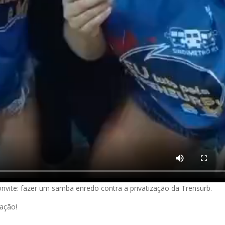
onvite: fazer um samba enredo contra a privatização da Trensurb.
zação!