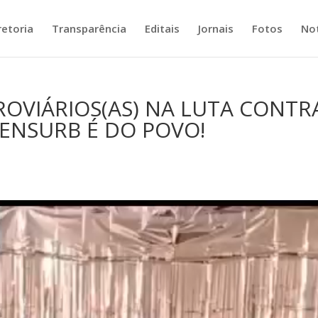
retoria
Transparência
Editais
Jornais
Fotos
Not
ROVIÁRIOS(AS) NA LUTA CONTR
RENSURB É DO POVO!