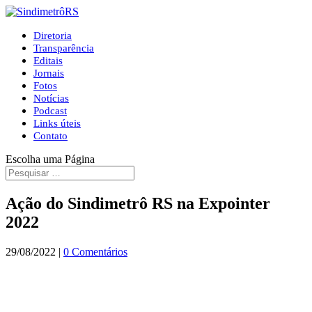
Diretoria
Transparência
Editais
Jornais
Fotos
Notícias
Podcast
Links úteis
Contato
Escolha uma Página
Ação do Sindimetrô RS na Expointer
2022
29/08/2022
|
0 Comentários