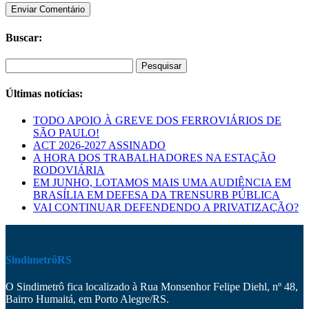
Buscar:
Pesquisar
por:
Últimas notícias:
TODO APOIO À GREVE DOS FERROVIÁRIOS DE
SÃO PAULO!
ACT 2026-2027 ASSINADO
A HORA DOS TRABALHADORES NA ESTAÇÃO
RODOVIÁRIA
EM JUNHO, LOTAMOS MAIS UMA AUDIÊNCIA EM
BRASÍLIA EM DEFESA DA TRENSURB PÚBLICA
VAI CONTINUAR DEFENDENDO A PRIVATIZAÇÃO?
SindimetrôRS
O Sindimetrô fica localizado à Rua Monsenhor Felipe Diehl, nº 48,
Bairro Humaitá, em Porto Alegre/RS.