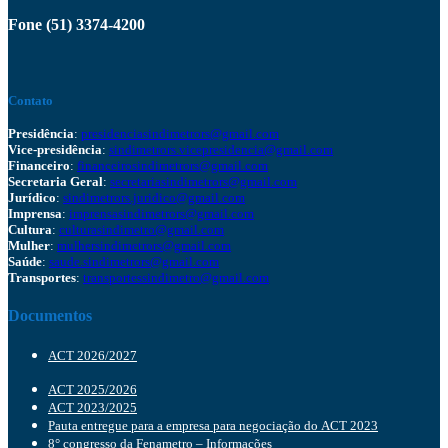
Fone (51) 3374-4200
Contato
Presidência
:
presidenciasindimetrors@gmail.com
Vice-presidência
:
sindimetrors.vicepresidencia@gmail.com
Financeiro
:
financeirosindimetrors@gmail.com
Secretaria Geral
:
secretariasindimetrors@gmail.com
Jurídico
:
sindimetrors.juridico@gmail.com
Imprensa
:
imprensasindimetrors@gmail.com
Cultura
:
culturasindimetro@gmail.com
Mulher
:
mulhersindimetrors@gmail.com
Saúde
:
saude.sindimetrors@gmail.com
Transportes
:
transportessindimetro@gmail.com
Documentos
ACT 2026/2027
ACT 2025/2026
ACT 2023/2025
Pauta entregue para a empresa para negociação do ACT 2023
8° congresso da Fenametro – Informações