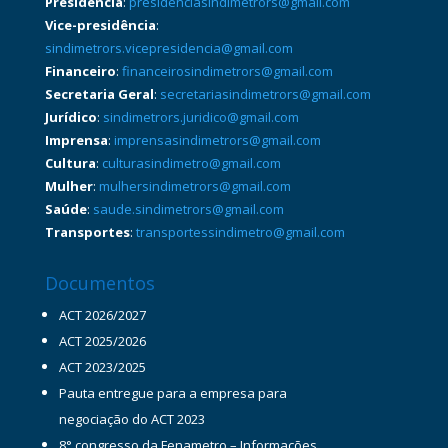
Presidência
:
presidenciasindimetrors@gmail.com
Vice-presidência
:
sindimetrors.vicepresidencia@gmail.com
Financeiro
:
financeirosindimetrors@gmail.com
Secretaria Geral
:
secretariasindimetrors@gmail.com
Jurídico
:
sindimetrors.juridico@gmail.com
Imprensa
:
imprensasindimetrors@gmail.com
Cultura
:
culturasindimetro@gmail.com
Mulher
:
mulhersindimetrors@gmail.com
Saúde
:
saude.sindimetrors@gmail.com
Transportes
:
transportessindimetro@gmail.com
Documentos
ACT 2026/2027
ACT 2025/2026
ACT 2023/2025
Pauta entregue para a empresa para
negociação do ACT 2023
8° congresso da Fenametro – Informações