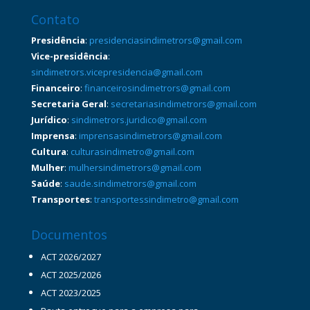
Contato
Presidência
:
presidenciasindimetrors@gmail.com
Vice-presidência
:
sindimetrors.vicepresidencia@gmail.com
Financeiro
:
financeirosindimetrors@gmail.com
Secretaria Geral
:
secretariasindimetrors@gmail.com
Jurídico
:
sindimetrors.juridico@gmail.com
Imprensa
:
imprensasindimetrors@gmail.com
Cultura
:
culturasindimetro@gmail.com
Mulher
:
mulhersindimetrors@gmail.com
Saúde
:
saude.sindimetrors@gmail.com
Transportes
:
transportessindimetro@gmail.com
Documentos
ACT 2026/2027
ACT 2025/2026
ACT 2023/2025