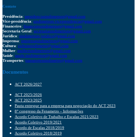
Contato
Presidência
:
presidenciasindimetrors@gmail.com
Vice-presidência
:
sindimetrors.vicepresidencia@gmail.com
Financeiro
:
financeirosindimetrors@gmail.com
Secretaria Geral
:
secretariasindimetrors@gmail.com
Jurídico
:
sindimetrors.juridico@gmail.com
Imprensa
:
imprensasindimetrors@gmail.com
Cultura
:
culturasindimetro@gmail.com
Mulher
:
mulhersindimetrors@gmail.com
Saúde
:
saude.sindimetrors@gmail.com
Transportes
:
transportessindimetro@gmail.com
Documentos
ACT 2026/2027
ACT 2025/2026
ACT 2023/2025
Pauta entregue para a empresa para negociação do ACT 2023
8° congresso da Fenametro – Informações
Acordo Coletivo de Trabalho e Escalas 2021/2023
Acordo Coletivo 2019/2021
Acordo de Escalas 2018/2019
Acordo Coletivo 2018/2019