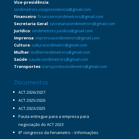
Vice-presidência
:
sindimetrors.vicepresidencia@gmail.com
Financeiro
:
financeirosindimetrors@gmail.com
Secretaria Geral
:
secretariasindimetrors@gmail.com
Jurídico
:
sindimetrors.juridico@gmail.com
Imprensa
:
imprensasindimetrors@gmail.com
Cultura
:
culturasindimetro@gmail.com
Mulher
:
mulhersindimetrors@gmail.com
Saúde
:
saude.sindimetrors@gmail.com
Transportes
:
transportessindimetro@gmail.com
Documentos
ACT 2026/2027
ACT 2025/2026
ACT 2023/2025
Pauta entregue para a empresa para
negociação do ACT 2023
8° congresso da Fenametro – Informações