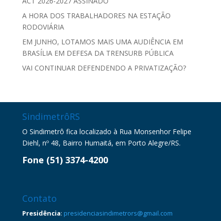
ACT 2026-2027 ASSINADO
A HORA DOS TRABALHADORES NA ESTAÇÃO
RODOVIÁRIA
EM JUNHO, LOTAMOS MAIS UMA AUDIÊNCIA EM
BRASÍLIA EM DEFESA DA TRENSURB PÚBLICA
VAI CONTINUAR DEFENDENDO A PRIVATIZAÇÃO?
SindimetrôRS
O Sindimetrô fica localizado à Rua Monsenhor Felipe
Diehl, nº 48, Bairro Humaitá, em Porto Alegre/RS.
Fone (51) 3374-4200
Contato
Presidência
:
presidenciasindimetrors@gmail.com