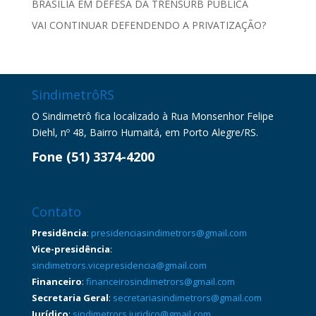
BRASÍLIA EM DEFESA DA TRENSURB PÚBLICA
VAI CONTINUAR DEFENDENDO A PRIVATIZAÇÃO?
SindimetrôRS
O Sindimetrô fica localizado à Rua Monsenhor Felipe
Diehl, nº 48, Bairro Humaitá, em Porto Alegre/RS.
Fone (51) 3374-4200
Contato
Presidência
:
presidenciasindimetrors@gmail.com
Vice-presidência
:
sindimetrors.vicepresidencia@gmail.com
Financeiro
:
financeirosindimetrors@gmail.com
Secretaria Geral
:
secretariasindimetrors@gmail.com
Jurídico
:
sindimetrors.juridico@gmail.com