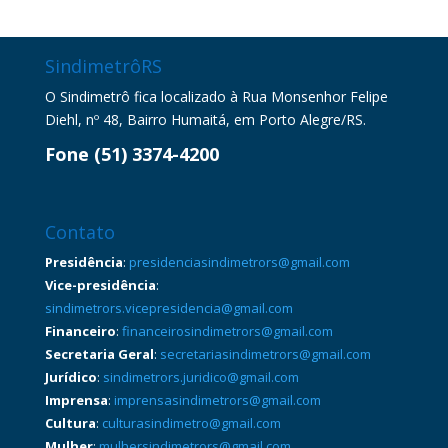
SindimetrôRS
O Sindimetrô fica localizado à Rua Monsenhor Felipe
Diehl, nº 48, Bairro Humaitá, em Porto Alegre/RS.
Fone (51) 3374-4200
Contato
Presidência
:
presidenciasindimetrors@gmail.com
Vice-presidência
:
sindimetrors.vicepresidencia@gmail.com
Financeiro
:
financeirosindimetrors@gmail.com
Secretaria Geral
:
secretariasindimetrors@gmail.com
Jurídico
:
sindimetrors.juridico@gmail.com
Imprensa
:
imprensasindimetrors@gmail.com
Cultura
:
culturasindimetro@gmail.com
Mulher
:
mulhersindimetrors@gmail.com