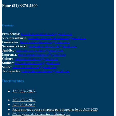
Fone (51) 3374-4200
Contato
Presidência
:
presidenciasindimetrors@gmail.com
Vice-presidência
:
sindimetrors.vicepresidencia@gmail.com
Financeiro
:
financeirosindimetrors@gmail.com
Secretaria Geral
:
secretariasindimetrors@gmail.com
Jurídico
:
sindimetrors.juridico@gmail.com
Imprensa
:
imprensasindimetrors@gmail.com
Cultura
:
culturasindimetro@gmail.com
Mulher
:
mulhersindimetrors@gmail.com
Saúde
:
saude.sindimetrors@gmail.com
Transportes
:
transportessindimetro@gmail.com
Documentos
ACT 2026/2027
ACT 2025/2026
ACT 2023/2025
Pauta entregue para a empresa para negociação do ACT 2023
8° congresso da Fenametro – Informações