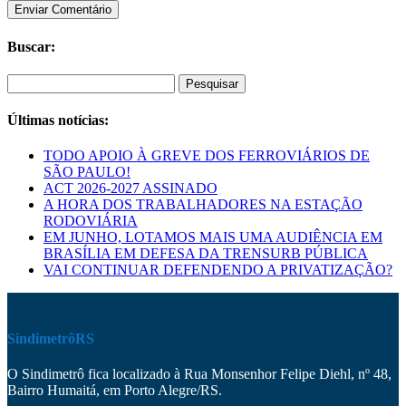
Buscar:
Pesquisar
por:
Últimas notícias:
TODO APOIO À GREVE DOS FERROVIÁRIOS DE
SÃO PAULO!
ACT 2026-2027 ASSINADO
A HORA DOS TRABALHADORES NA ESTAÇÃO
RODOVIÁRIA
EM JUNHO, LOTAMOS MAIS UMA AUDIÊNCIA EM
BRASÍLIA EM DEFESA DA TRENSURB PÚBLICA
VAI CONTINUAR DEFENDENDO A PRIVATIZAÇÃO?
SindimetrôRS
O Sindimetrô fica localizado à Rua Monsenhor Felipe Diehl, nº 48,
Bairro Humaitá, em Porto Alegre/RS.