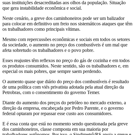
suas instituições desacreditadas aos olhos da população. Situação
que gera instabilidade econômica e social
.
Neste cenário, a greve dos caminhoneiros pode ser um balizador
para colocar em definitivo um freio nos sistemáticos ataques que têm
os trabalhadores como principais vítimas.
Mesmo com repercussões econômicas e sociais em todos os setores
da sociedade, o aumento no preço dos combustíveis é um mal que
afeta sobretudo os trabalhadores e o povo pobre.
Esses reajustes têm reflexos no preço do gás de cozinha e em todos
os produtos consumidos. Neste sentido, são os trabalhadores e, em
especial os mais pobres, que sempre saem perdendo.
O aumento quase que diário do preço dos combustíveis é resultado
de uma política com viés privatista adotada pela atual direção da
Petrobras, com o consentimento do governo Temer.
Diante do aumento dos preços do petróleo no mercado externo, a
direção da empresa, encabeçada por Pedro Parente, e o governo
federal optaram por repassar esse custo aos consumidores.
E é essa conta que está no momento sendo questionada pela greve
dos caminhoneiros, classe composta em sua maioria por
trabalhadores autônomos. Por isso, o Sindimetrô/RS apoia a greve e