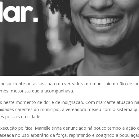
pesar frente ao assassinato da vereadora do município do Rio de Ja
omes, motorista que a acompanhava.
igos neste momento de dor e de indignação. Com marcante atuação n
nidades carentes do município, a vereadora mexeu com o sistema q
s postais da cidade.
xecução política. Marielle tinha denunciado há pouco tempo a ação 
seada no uso arbitrário da força, reprimindo e coagindo a populaçã