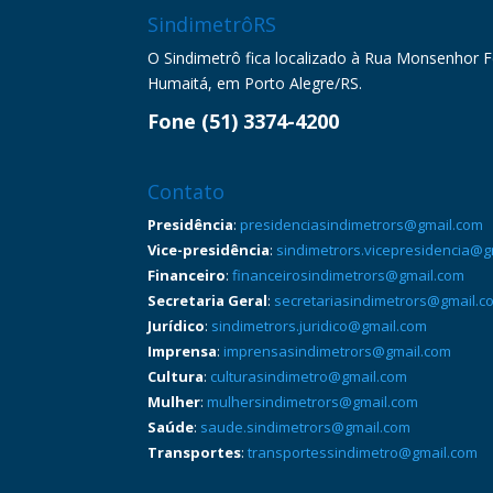
SindimetrôRS
O Sindimetrô fica localizado à Rua Monsenhor Fel
Humaitá, em Porto Alegre/RS.
Fone (51) 3374-4200
Contato
Presidência
:
presidenciasindimetrors@gmail.com
Vice-presidência
:
sindimetrors.vicepresidencia@g
Financeiro
:
financeirosindimetrors@gmail.com
Secretaria Geral
:
secretariasindimetrors@gmail.c
Jurídico
:
sindimetrors.juridico@gmail.com
Imprensa
:
imprensasindimetrors@gmail.com
Cultura
:
culturasindimetro@gmail.com
Mulher
:
mulhersindimetrors@gmail.com
Saúde
:
saude.sindimetrors@gmail.com
Transportes
:
transportessindimetro@gmail.com