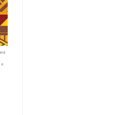
será
 e