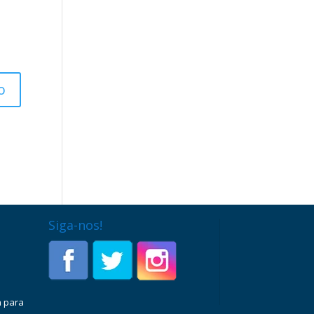
Siga-nos!
a para