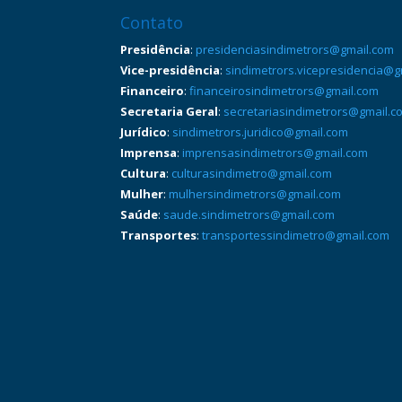
Contato
Presidência
:
presidenciasindimetrors@gmail.com
Vice-presidência
:
sindimetrors.vicepresidencia@g
Financeiro
:
financeirosindimetrors@gmail.com
Secretaria Geral
:
secretariasindimetrors@gmail.c
Jurídico
:
sindimetrors.juridico@gmail.com
Imprensa
:
imprensasindimetrors@gmail.com
Cultura
:
culturasindimetro@gmail.com
Mulher
:
mulhersindimetrors@gmail.com
Saúde
:
saude.sindimetrors@gmail.com
Transportes
:
transportessindimetro@gmail.com