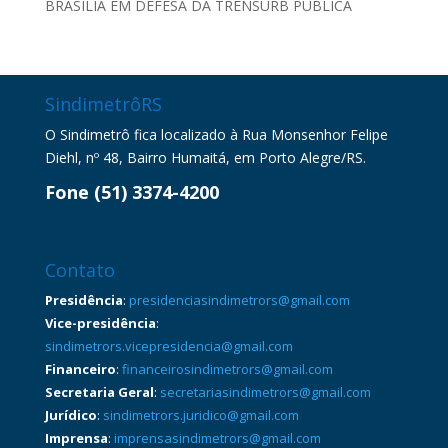
BRASÍLIA EM DEFESA DA TRENSURB PÚBLICA
SindimetrôRS
O Sindimetrô fica localizado à Rua Monsenhor Felipe
Diehl, nº 48, Bairro Humaitá, em Porto Alegre/RS.
Fone (51) 3374-4200
Contato
Presidência
:
presidenciasindimetrors@gmail.com
Vice-presidência
:
sindimetrors.vicepresidencia@gmail.com
Financeiro
:
financeirosindimetrors@gmail.com
Secretaria Geral
:
secretariasindimetrors@gmail.com
Jurídico
:
sindimetrors.juridico@gmail.com
Imprensa
:
imprensasindimetrors@gmail.com