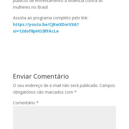
públicos de enfrentamento à violência contra as
mulheres no Brasil.
Assista ao programa completo pelo link:
https://youtu.be/CjKwXDorVXA?
si=12dof8pHO2RFAcLe
Enviar Comentário
O seu endereço de e-mail não será publicado.
Campos
obrigatórios são marcados com
*
Comentário
*