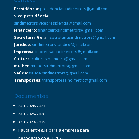
Presidência
:
presidenciasindimetrors@gmail.com
Vice-presidência
:
sindimetrors.vicepresidencia@gmail.com
Financeiro
:
financeirosindimetrors@gmail.com
Secretaria Geral
:
secretariasindimetrors@gmail.com
Jurídico
:
sindimetrors.juridico@gmail.com
Imprensa
:
imprensasindimetrors@gmail.com
Cultura
:
culturasindimetro@gmail.com
Mulher
:
mulhersindimetrors@gmail.com
Saúde
:
saude.sindimetrors@gmail.com
Transportes
:
transportessindimetro@gmail.com
Documentos
ACT 2026/2027
ACT 2025/2026
ACT 2023/2025
Pauta entregue para a empresa para
negociação do ACT 2023