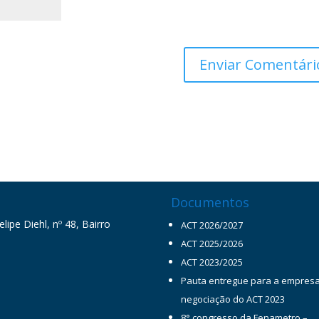
Documentos
ipe Diehl, nº 48, Bairro
ACT 2026/2027
ACT 2025/2026
ACT 2023/2025
Pauta entregue para a empres
negociação do ACT 2023
8° congresso da Fenametro –