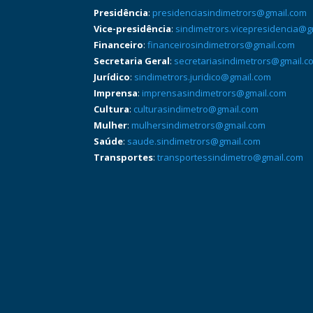
Presidência
:
presidenciasindimetrors@gmail.com
Vice-presidência
:
sindimetrors.vicepresidencia@g
Financeiro
:
financeirosindimetrors@gmail.com
Secretaria Geral
:
secretariasindimetrors@gmail.c
Jurídico
:
sindimetrors.juridico@gmail.com
Imprensa
:
imprensasindimetrors@gmail.com
Cultura
:
culturasindimetro@gmail.com
Mulher
:
mulhersindimetrors@gmail.com
Saúde
:
saude.sindimetrors@gmail.com
Transportes
:
transportessindimetro@gmail.com