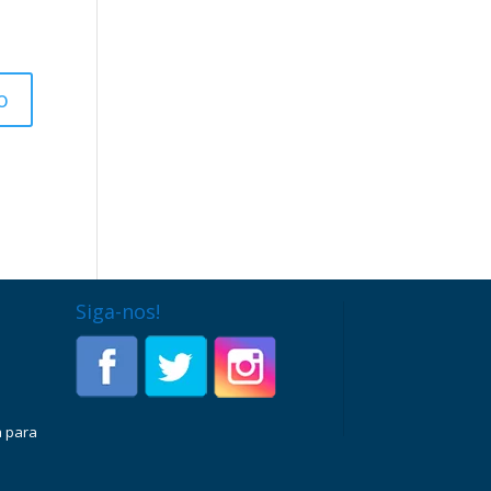
Siga-nos!
a para