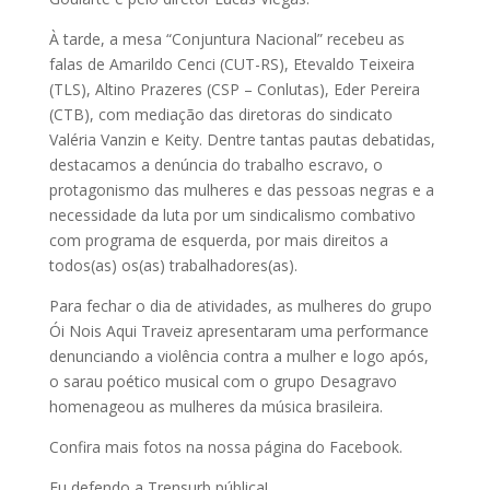
À tarde, a mesa “Conjuntura Nacional” recebeu as
falas de Amarildo Cenci (CUT-RS), Etevaldo Teixeira
(TLS), Altino Prazeres (CSP – Conlutas), Eder Pereira
(CTB), com mediação das diretoras do sindicato
Valéria Vanzin e Keity. Dentre tantas pautas debatidas,
destacamos a denúncia do trabalho escravo, o
protagonismo das mulheres e das pessoas negras e a
necessidade da luta por um sindicalismo combativo
com programa de esquerda, por mais direitos a
todos(as) os(as) trabalhadores(as).
Para fechar o dia de atividades, as mulheres do grupo
Ói Nois Aqui Traveiz apresentaram uma performance
denunciando a violência contra a mulher e logo após,
o sarau poético musical com o grupo Desagravo
homenageou as mulheres da música brasileira.
Confira mais fotos na nossa página do Facebook.
Eu defendo a Trensurb pública!