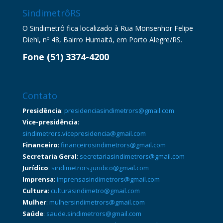
SindimetrôRS
O Sindimetrô fica localizado à Rua Monsenhor Felipe
Diehl, nº 48, Bairro Humaitá, em Porto Alegre/RS.
Fone (51) 3374-4200
Contato
Presidência
:
presidenciasindimetrors@gmail.com
Vice-presidência
:
sindimetrors.vicepresidencia@gmail.com
Financeiro
:
financeirosindimetrors@gmail.com
Secretaria Geral
:
secretariasindimetrors@gmail.com
Jurídico
:
sindimetrors.juridico@gmail.com
Imprensa
:
imprensasindimetrors@gmail.com
Cultura
:
culturasindimetro@gmail.com
Mulher
:
mulhersindimetrors@gmail.com
Saúde
:
saude.sindimetrors@gmail.com