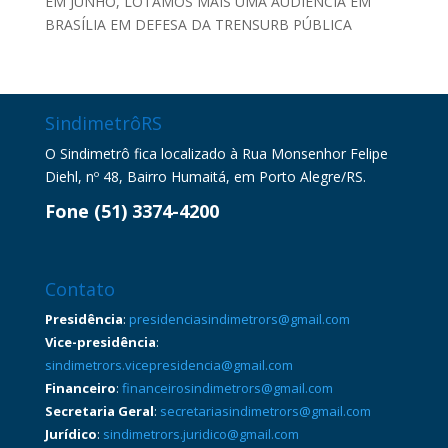
EM JUNHO, LOTAMOS MAIS UMA AUDIÊNCIA EM
BRASÍLIA EM DEFESA DA TRENSURB PÚBLICA
SindimetrôRS
O Sindimetrô fica localizado à Rua Monsenhor Felipe
Diehl, nº 48, Bairro Humaitá, em Porto Alegre/RS.
Fone (51) 3374-4200
Contato
Presidência
:
presidenciasindimetrors@gmail.com
Vice-presidência
:
sindimetrors.vicepresidencia@gmail.com
Financeiro
:
financeirosindimetrors@gmail.com
Secretaria Geral
:
secretariasindimetrors@gmail.com
Jurídico
:
sindimetrors.juridico@gmail.com