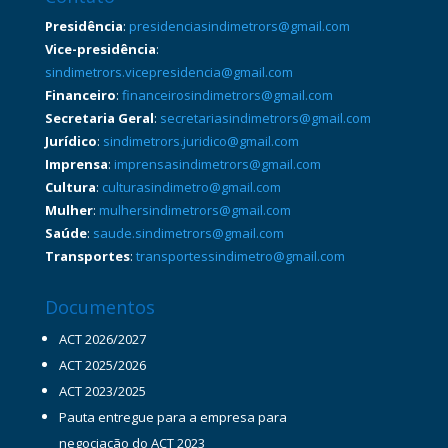
Presidência
:
presidenciasindimetrors@gmail.com
Vice-presidência
:
sindimetrors.vicepresidencia@gmail.com
Financeiro
:
financeirosindimetrors@gmail.com
Secretaria Geral
:
secretariasindimetrors@gmail.com
Jurídico
:
sindimetrors.juridico@gmail.com
Imprensa
:
imprensasindimetrors@gmail.com
Cultura
:
culturasindimetro@gmail.com
Mulher
:
mulhersindimetrors@gmail.com
Saúde
:
saude.sindimetrors@gmail.com
Transportes
:
transportessindimetro@gmail.com
Documentos
ACT 2026/2027
ACT 2025/2026
ACT 2023/2025
Pauta entregue para a empresa para
negociação do ACT 2023