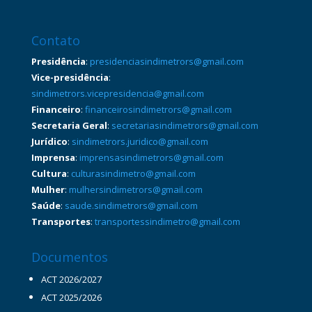
Contato
Presidência
:
presidenciasindimetrors@gmail.com
Vice-presidência
:
sindimetrors.vicepresidencia@gmail.com
Financeiro
:
financeirosindimetrors@gmail.com
Secretaria Geral
:
secretariasindimetrors@gmail.com
Jurídico
:
sindimetrors.juridico@gmail.com
Imprensa
:
imprensasindimetrors@gmail.com
Cultura
:
culturasindimetro@gmail.com
Mulher
:
mulhersindimetrors@gmail.com
Saúde
:
saude.sindimetrors@gmail.com
Transportes
:
transportessindimetro@gmail.com
Documentos
ACT 2026/2027
ACT 2025/2026