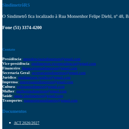
SindimetrôRS
O Sindimetrô fica localizado à Rua Monsenhor Felipe Diehl, nº 48, 
Fone (51) 3374-4200
Contato
Presidência
:
presidenciasindimetrors@gmail.com
Vice-presidência
:
sindimetrors.vicepresidencia@gmail.com
Financeiro
:
financeirosindimetrors@gmail.com
Secretaria Geral
:
secretariasindimetrors@gmail.com
Jurídico
:
sindimetrors.juridico@gmail.com
Imprensa
:
imprensasindimetrors@gmail.com
Cultura
:
culturasindimetro@gmail.com
Mulher
:
mulhersindimetrors@gmail.com
Saúde
:
saude.sindimetrors@gmail.com
Transportes
:
transportessindimetro@gmail.com
Documentos
ACT 2026/2027