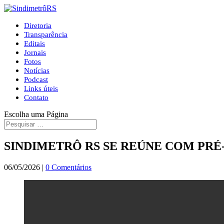
Diretoria
Transparência
Editais
Jornais
Fotos
Notícias
Podcast
Links úteis
Contato
Escolha uma Página
SINDIMETRÔ RS SE REÚNE COM PR
06/05/2026
|
0 Comentários