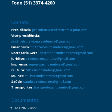
Fone (51) 3374-4200
Contato
Presidência
:
presidenciasindimetrors@gmail.com
Vice-presidência
:
sindimetrors.vicepresidencia@gmail.com
Financeiro
:
financeirosindimetrors@gmail.com
Secretaria Geral
:
secretariasindimetrors@gmail.com
Jurídico
:
sindimetrors.juridico@gmail.com
Imprensa
:
imprensasindimetrors@gmail.com
Cultura
:
culturasindimetro@gmail.com
Mulher
:
mulhersindimetrors@gmail.com
Saúde
:
saude.sindimetrors@gmail.com
Transportes
:
transportessindimetro@gmail.com
Documentos
ACT 2026/2027