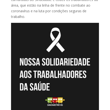
área, que estão na linha de frente no combate ao
coronavírus e na luta por condições seguras de
trabalho.