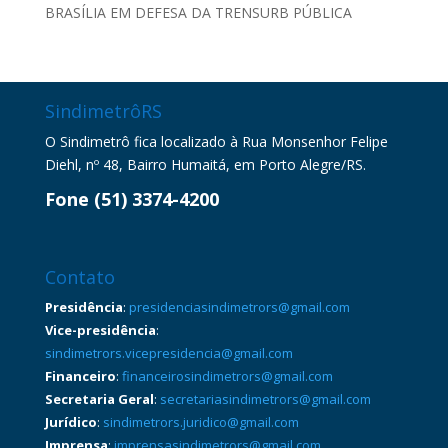
BRASÍLIA EM DEFESA DA TRENSURB PÚBLICA
SindimetrôRS
O Sindimetrô fica localizado à Rua Monsenhor Felipe
Diehl, nº 48, Bairro Humaitá, em Porto Alegre/RS.
Fone (51) 3374-4200
Contato
Presidência
:
presidenciasindimetrors@gmail.com
Vice-presidência
:
sindimetrors.vicepresidencia@gmail.com
Financeiro
:
financeirosindimetrors@gmail.com
Secretaria Geral
:
secretariasindimetrors@gmail.com
Jurídico
:
sindimetrors.juridico@gmail.com
Imprensa
:
imprensasindimetrors@gmail.com