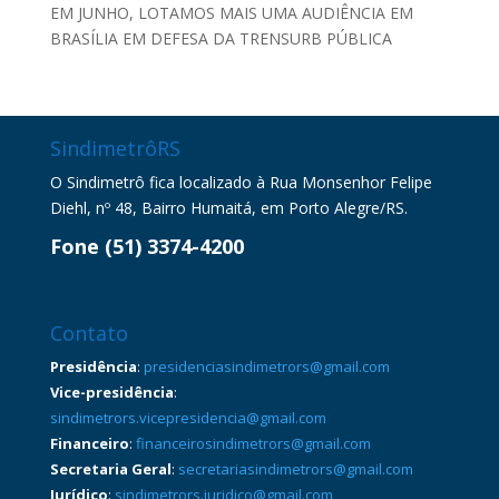
EM JUNHO, LOTAMOS MAIS UMA AUDIÊNCIA EM
BRASÍLIA EM DEFESA DA TRENSURB PÚBLICA
SindimetrôRS
O Sindimetrô fica localizado à Rua Monsenhor Felipe
Diehl, nº 48, Bairro Humaitá, em Porto Alegre/RS.
Fone (51) 3374-4200
Contato
Presidência
:
presidenciasindimetrors@gmail.com
Vice-presidência
:
sindimetrors.vicepresidencia@gmail.com
Financeiro
:
financeirosindimetrors@gmail.com
Secretaria Geral
:
secretariasindimetrors@gmail.com
Jurídico
:
sindimetrors.juridico@gmail.com