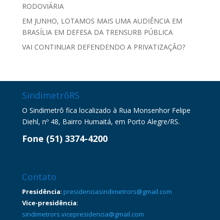
RODOVIÁRIA
EM JUNHO, LOTAMOS MAIS UMA AUDIÊNCIA EM
BRASÍLIA EM DEFESA DA TRENSURB PÚBLICA
VAI CONTINUAR DEFENDENDO A PRIVATIZAÇÃO?
SindimetrôRS
O Sindimetrô fica localizado à Rua Monsenhor Felipe
Diehl, nº 48, Bairro Humaitá, em Porto Alegre/RS.
Fone (51) 3374-4200
Contato
Presidência
:
presidenciasindimetrors@gmail.com
Vice-presidência
:
sindimetrors.vicepresidencia@gmail.com