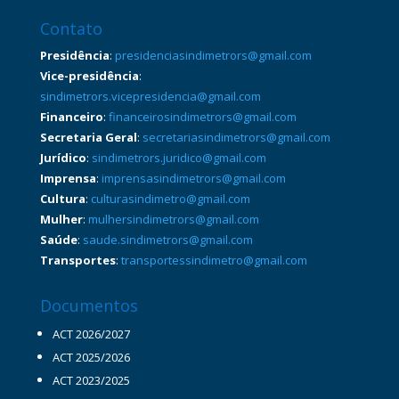
Contato
Presidência
:
presidenciasindimetrors@gmail.com
Vice-presidência
:
sindimetrors.vicepresidencia@gmail.com
Financeiro
:
financeirosindimetrors@gmail.com
Secretaria Geral
:
secretariasindimetrors@gmail.com
Jurídico
:
sindimetrors.juridico@gmail.com
Imprensa
:
imprensasindimetrors@gmail.com
Cultura
:
culturasindimetro@gmail.com
Mulher
:
mulhersindimetrors@gmail.com
Saúde
:
saude.sindimetrors@gmail.com
Transportes
:
transportessindimetro@gmail.com
Documentos
ACT 2026/2027
ACT 2025/2026
ACT 2023/2025