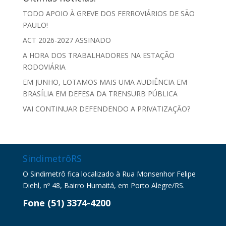
TODO APOIO À GREVE DOS FERROVIÁRIOS DE SÃO
PAULO!
ACT 2026-2027 ASSINADO
A HORA DOS TRABALHADORES NA ESTAÇÃO
RODOVIÁRIA
EM JUNHO, LOTAMOS MAIS UMA AUDIÊNCIA EM
BRASÍLIA EM DEFESA DA TRENSURB PÚBLICA
VAI CONTINUAR DEFENDENDO A PRIVATIZAÇÃO?
SindimetrôRS
O Sindimetrô fica localizado à Rua Monsenhor Felipe
Diehl, nº 48, Bairro Humaitá, em Porto Alegre/RS.
Fone (51) 3374-4200