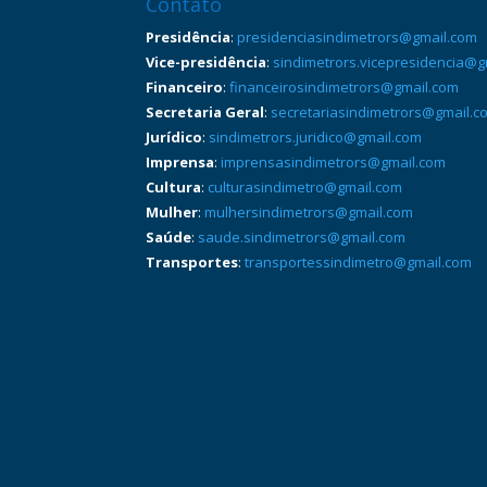
Contato
Presidência
:
presidenciasindimetrors@gmail.com
Vice-presidência
:
sindimetrors.vicepresidencia@g
Financeiro
:
financeirosindimetrors@gmail.com
Secretaria Geral
:
secretariasindimetrors@gmail.c
Jurídico
:
sindimetrors.juridico@gmail.com
Imprensa
:
imprensasindimetrors@gmail.com
Cultura
:
culturasindimetro@gmail.com
Mulher
:
mulhersindimetrors@gmail.com
Saúde
:
saude.sindimetrors@gmail.com
Transportes
:
transportessindimetro@gmail.com