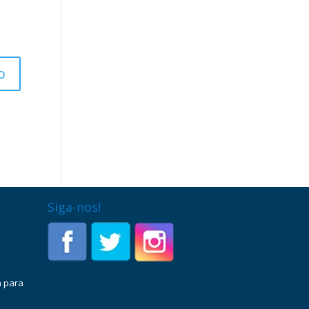
Siga-nos!
a para