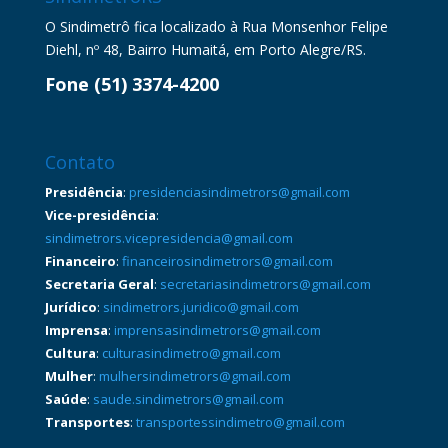
O Sindimetrô fica localizado à Rua Monsenhor Felipe
Diehl, nº 48, Bairro Humaitá, em Porto Alegre/RS.
Fone (51) 3374-4200
Contato
Presidência
:
presidenciasindimetrors@gmail.com
Vice-presidência
:
sindimetrors.vicepresidencia@gmail.com
Financeiro
:
financeirosindimetrors@gmail.com
Secretaria Geral
:
secretariasindimetrors@gmail.com
Jurídico
:
sindimetrors.juridico@gmail.com
Imprensa
:
imprensasindimetrors@gmail.com
Cultura
:
culturasindimetro@gmail.com
Mulher
:
mulhersindimetrors@gmail.com
Saúde
:
saude.sindimetrors@gmail.com
Transportes
:
transportessindimetro@gmail.com