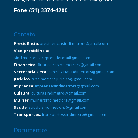
Fone (51) 3374-4200
Contato
Presidência
:
presidenciasindimetrors@gmail.com
Vice-presidência
:
sindimetrors.vicepresidencia@gmail.com
Financeiro
:
financeirosindimetrors@gmail.com
Secretaria Geral
:
secretariasindimetrors@gmail.com
Jurídico
:
sindimetrors.juridico@gmail.com
Imprensa
:
imprensasindimetrors@gmail.com
Cultura
:
culturasindimetro@gmail.com
Mulher
:
mulhersindimetrors@gmail.com
Saúde
:
saude.sindimetrors@gmail.com
Transportes
:
transportessindimetro@gmail.com
Documentos