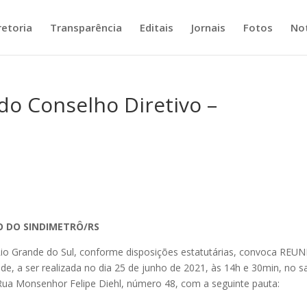
retoria
Transparência
Editais
Jornais
Fotos
Not
do Conselho Diretivo –
O DO SINDIMETRÔ/RS
 Rio Grande do Sul, conforme disposições estatutárias, convoca REU
a ser realizada no dia 25 de junho de 2021, às 14h e 30min, no s
a Rua Monsenhor Felipe Diehl, número 48, com a seguinte pauta: