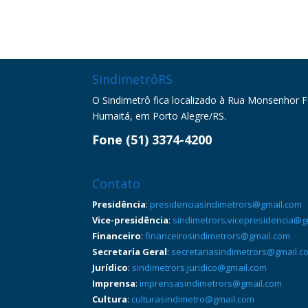
SindimetrôRS
O Sindimetrô fica localizado à Rua Monsenhor Fel
Humaitá, em Porto Alegre/RS.
Fone (51) 3374-4200
Contato
Presidência
:
presidenciasindimetrors@gmail.com
Vice-presidência
:
sindimetrors.vicepresidencia@g
Financeiro
:
financeirosindimetrors@gmail.com
Secretaria Geral
:
secretariasindimetrors@gmail.c
Jurídico
:
sindimetrors.juridico@gmail.com
Imprensa
:
imprensasindimetrors@gmail.com
Cultura
:
culturasindimetro@gmail.com